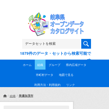
Skip to main content
1879件のデータ・セットから検索可能で
す
ホーム
組織
グループ
県内広域データ
市町村データ
地図で見る
利用方法・利用規約
リンク
美濃加茂市
組織