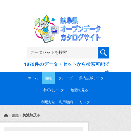
Skip to main content
1879件のデータ・セットから検索可能で
す
ホーム
組織
グループ
県内広域データ
市町村データ
地図で見る
利用方法・利用規約
リンク
美濃加茂市
組織