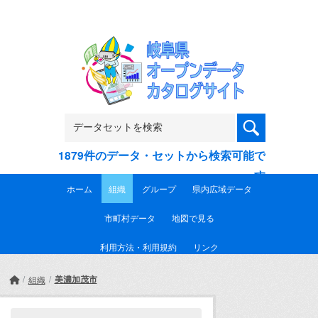
Skip to main content
1879件のデータ・セットから検索可能で
す
ホーム
組織
グループ
県内広域データ
市町村データ
地図で見る
利用方法・利用規約
リンク
美濃加茂市
組織