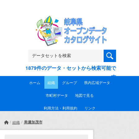
Skip to main content
1879件のデータ・セットから検索可能で
す
ホーム
組織
グループ
県内広域データ
市町村データ
地図で見る
利用方法・利用規約
リンク
美濃加茂市
組織