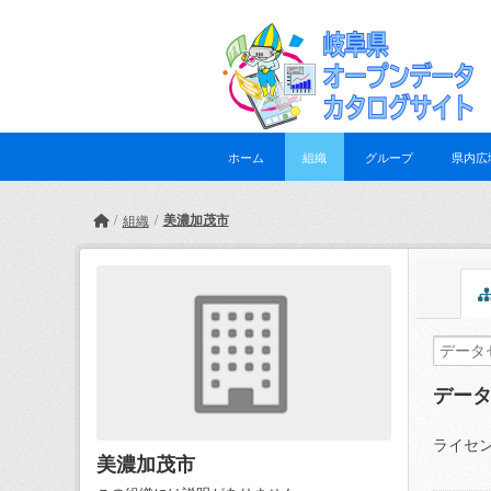
Skip to main content
ホーム
組織
グループ
県内広
美濃加茂市
組織
デー
ライセン
美濃加茂市