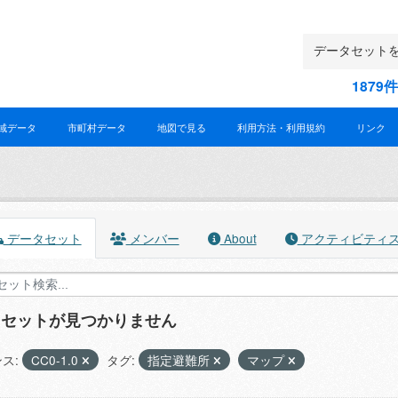
187
域データ
市町村データ
地図で見る
利用方法・利用規約
リンク
データセット
メンバー
About
アクティビティ
タセットが見つかりません
ス:
CC0-1.0
タグ:
指定避難所
マップ