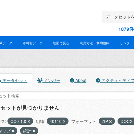
187
域データ
市町村データ
地図で見る
利用方法・利用規約
リンク
データセット
メンバー
About
アクティビティ
タセットが見つかりません
ス:
CC0-1.0
組織:
40110
フォーマット:
ZIP
DOCX
マップ
統計