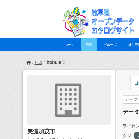
Skip to main content
ホーム
組織
グループ
県内広
美濃加茂市
組織
デー
ライセン
美濃加茂市
タグ: