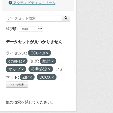
アクティビティストリーム
並び順
データセットが見つかりません
ライセンス:
CC0-1.0
other-at
タグ:
統計
マップ
公共施設
フォー
マット:
ZIP
DOCX
フィルタ結果
他の検索を試してください。