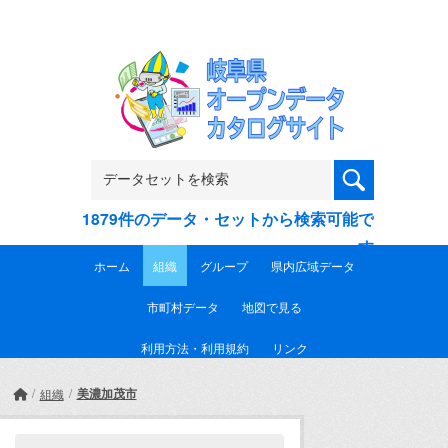
Skip to main content
1879件のデータ・セットから検索可能で
す
ホーム
組織
グループ
県内広域データ
市町村データ
地図で見る
利用方法・利用規約
リンク
美濃加茂市
組織