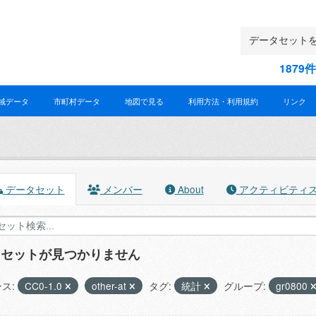
187
域データ
市町村データ
地図で見る
利用方法・利用規約
リンク
データセット
メンバー
About
アクティビティ
タセットが見つかりません
ス:
CC0-1.0
other-at
タグ:
統計
グループ:
gr0800