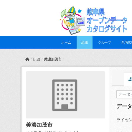
Skip to main content
ホーム
組織
グループ
県内広
美濃加茂市
組織
デー
ライセン
美濃加茂市