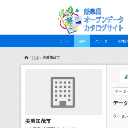
Skip to main content
ホーム
組織
グループ
県内広
美濃加茂市
組織
デー
ライセン
美濃加茂市