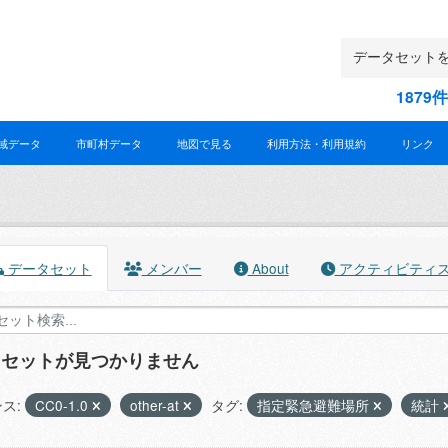
187
域データ
市町村データ
地図で見る
利用方法・利用規約
リンク
データセット
メンバー
About
アクティビティ
タセットが見つかりません
ス:
CC0-1.0
other-at
タグ:
指定緊急避難場所
統計