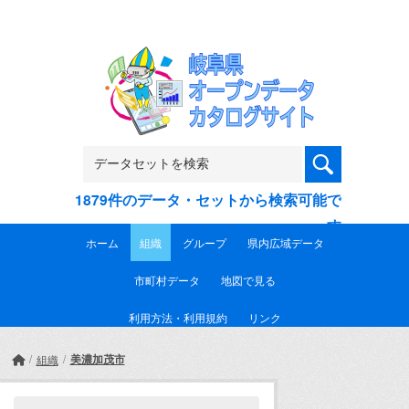
Skip to main content
1879件のデータ・セットから検索可能で
す
ホーム
組織
グループ
県内広域データ
市町村データ
地図で見る
利用方法・利用規約
リンク
美濃加茂市
組織