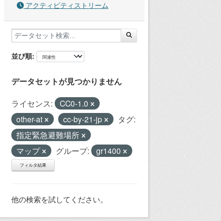
アクティビティストリーム
並び順
データセットが見つかりません
ライセンス:
CC0-1.0
other-at
cc-by-21-jp
タグ:
指定緊急避難場所
マップ
グループ:
gr1400
フィルタ結果
他の検索を試してください。