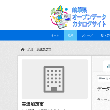
Skip to main content
ホーム
組織
グループ
県内広
美濃加茂市
組織
デー
ライセン
美濃加茂市