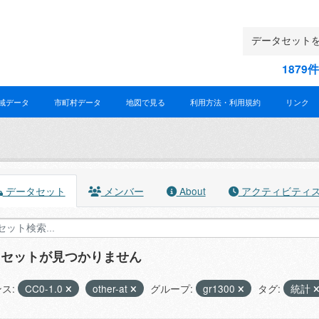
187
域データ
市町村データ
地図で見る
利用方法・利用規約
リンク
データセット
メンバー
About
アクティビティ
タセットが見つかりません
ス:
CC0-1.0
other-at
グループ:
gr1300
タグ:
統計