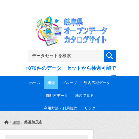
Skip to main content
1879件のデータ・セットから検索可能で
す
ホーム
組織
グループ
県内広域データ
市町村データ
地図で見る
利用方法・利用規約
リンク
美濃加茂市
組織