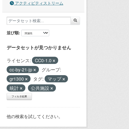
アクティビティストリーム
並び順
データセットが見つかりません
ライセンス:
CC0-1.0
cc-by-21-jp
グループ:
gr1300
タグ:
マップ
統計
公共施設
フィルタ結果
他の検索を試してください。