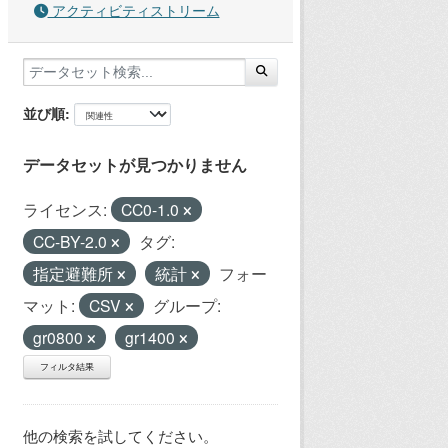
アクティビティストリーム
並び順
データセットが見つかりません
ライセンス:
CC0-1.0
CC-BY-2.0
タグ:
指定避難所
統計
フォー
マット:
CSV
グループ:
gr0800
gr1400
フィルタ結果
他の検索を試してください。