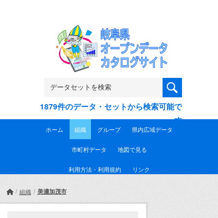
Skip to main content
1879件のデータ・セットから検索可能で
す
ホーム
組織
グループ
県内広域データ
市町村データ
地図で見る
利用方法・利用規約
リンク
美濃加茂市
組織