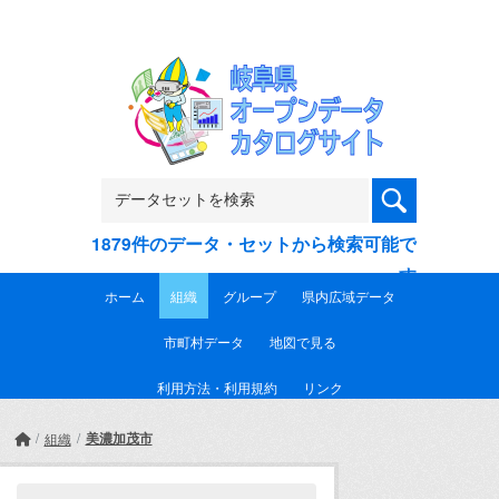
Skip to main content
1879件のデータ・セットから検索可能で
す
ホーム
組織
グループ
県内広域データ
市町村データ
地図で見る
利用方法・利用規約
リンク
美濃加茂市
組織