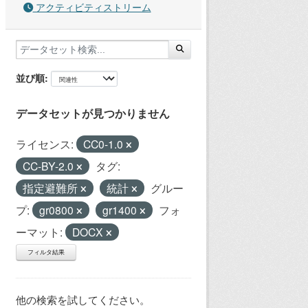
アクティビティストリーム
並び順
データセットが見つかりません
ライセンス:
CC0-1.0
CC-BY-2.0
タグ:
指定避難所
統計
グルー
プ:
gr0800
gr1400
フォ
ーマット:
DOCX
フィルタ結果
他の検索を試してください。