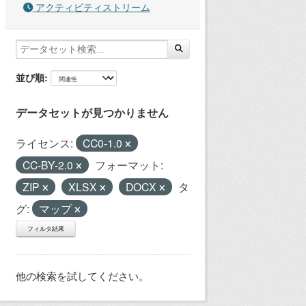
アクティビティストリーム
並び順
データセットが見つかりません
ライセンス:
CC0-1.0
CC-BY-2.0
フォーマット:
ZIP
XLSX
DOCX
タ
グ:
マップ
フィルタ結果
他の検索を試してください。