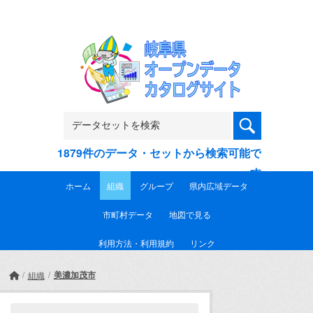
Skip to main content
1879件のデータ・セットから検索可能で
す
ホーム
組織
グループ
県内広域データ
市町村データ
地図で見る
利用方法・利用規約
リンク
美濃加茂市
組織