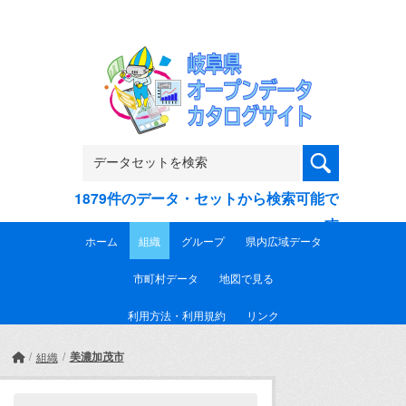
Skip to main content
1879件のデータ・セットから検索可能で
す
ホーム
組織
グループ
県内広域データ
市町村データ
地図で見る
利用方法・利用規約
リンク
美濃加茂市
組織