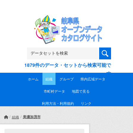
Skip to main content
1879件のデータ・セットから検索可能で
す
ホーム
組織
グループ
県内広域データ
市町村データ
地図で見る
利用方法・利用規約
リンク
美濃加茂市
組織