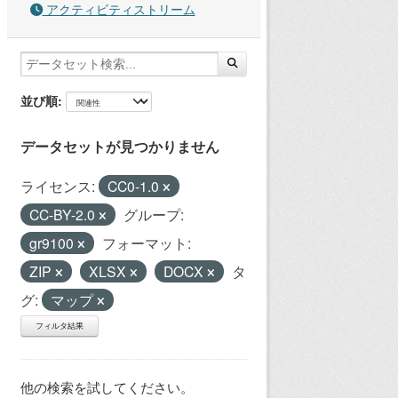
アクティビティストリーム
並び順
データセットが見つかりません
ライセンス:
CC0-1.0
CC-BY-2.0
グループ:
gr9100
フォーマット:
ZIP
XLSX
DOCX
タ
グ:
マップ
フィルタ結果
他の検索を試してください。