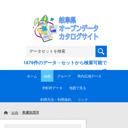
Skip to main content
1879件のデータ・セットから検索可能で
す
ホーム
組織
グループ
県内広域データ
市町村データ
地図で見る
利用方法・利用規約
リンク
美濃加茂市
組織