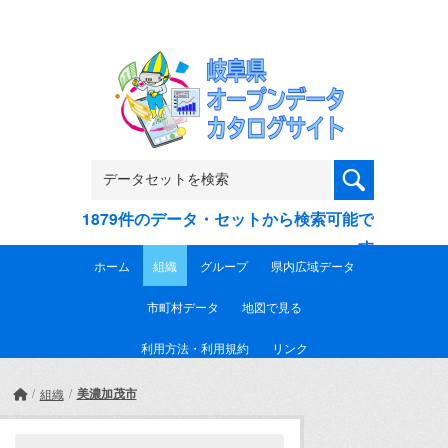
Skip to main content
1879件のデータ・セットから検索可能で
す
ホーム
組織
グループ
県内広域データ
市町村データ
地図で見る
利用方法・利用規約
リンク
美濃加茂市
組織