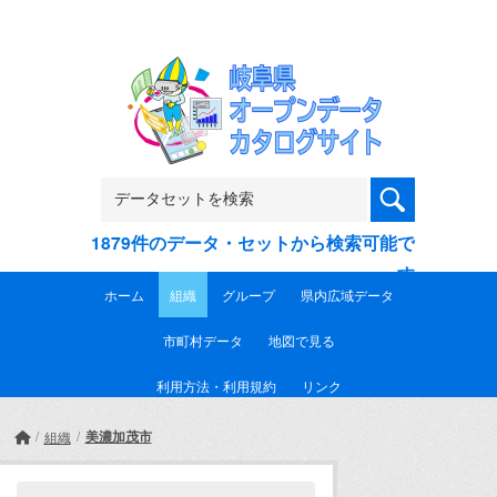
Skip to main content
1879件のデータ・セットから検索可能で
す
ホーム
組織
グループ
県内広域データ
市町村データ
地図で見る
利用方法・利用規約
リンク
美濃加茂市
組織