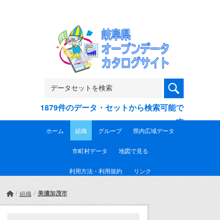
Skip to main content
1879件のデータ・セットから検索可能で
す
ホーム
組織
グループ
県内広域データ
市町村データ
地図で見る
利用方法・利用規約
リンク
美濃加茂市
組織