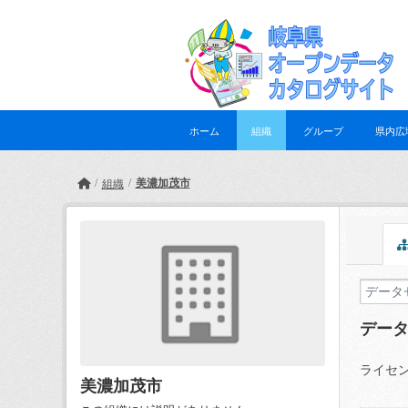
Skip to main content
ホーム
組織
グループ
県内広
美濃加茂市
組織
デー
ライセン
美濃加茂市