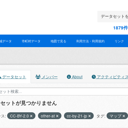
187
域データ
市町村データ
地図で見る
利用方法・利用規約
リンク
データセット
メンバー
About
アクティビティ
タセットが見つかりません
ス:
CC-BY-2.0
other-at
cc-by-21-jp
タグ:
マップ