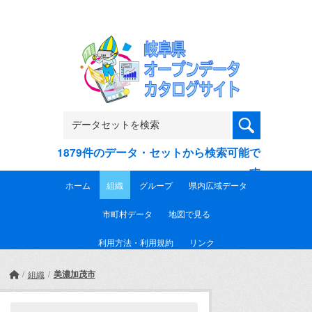
Skip to main content
1879件のデータ・セットから検索可能で
す
ホーム
組織
グループ
県内広域データ
市町村データ
地図で見る
利用方法・利用規約
リンク
美濃加茂市
組織