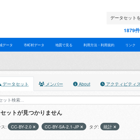
187
域データ
市町村データ
地図で見る
利用方法・利用規約
リンク
データセット
メンバー
About
アクティビティ
タセットが見つかりません
ス:
CC-BY-2.0
CC-BY-SA-2.1-JP
タグ:
統計