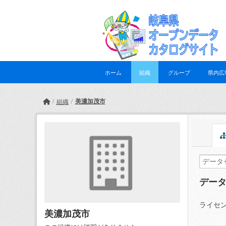
Skip to main content
ホーム
組織
グループ
県内広
美濃加茂市
組織
デー
ライセン
美濃加茂市