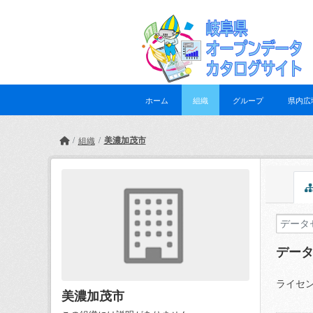
Skip to main content
ホーム
組織
グループ
県内広
美濃加茂市
組織
デー
ライセン
美濃加茂市