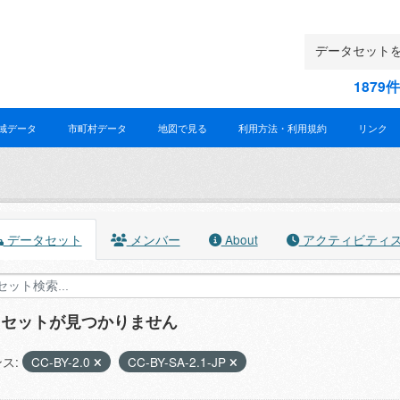
187
域データ
市町村データ
地図で見る
利用方法・利用規約
リンク
データセット
メンバー
About
アクティビティ
タセットが見つかりません
ス:
CC-BY-2.0
CC-BY-SA-2.1-JP