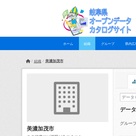
Skip to main content
ホーム
組織
グループ
県内広
美濃加茂市
組織
デー
グループ
美濃加茂市