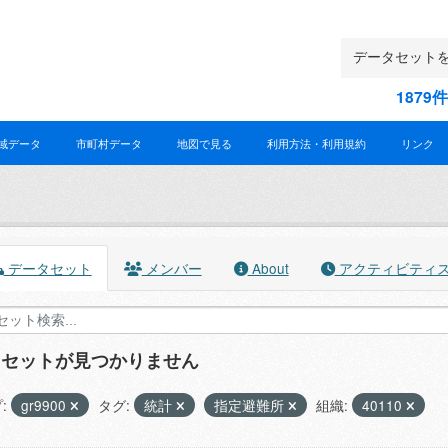
187
域データ
市町村データ
地図で見る
利用方法・利用規約
リンク
データセット
メンバー
About
アクティビティ
タセットが見つかりません
:
gr9900
タグ:
統計
指定避難所
組織:
40110