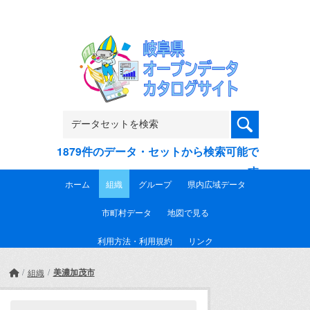
Skip to main content
1879件のデータ・セットから検索可能で
す
ホーム
組織
グループ
県内広域データ
市町村データ
地図で見る
利用方法・利用規約
リンク
美濃加茂市
組織