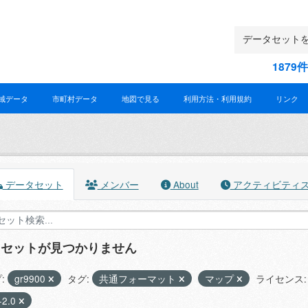
187
域データ
市町村データ
地図で見る
利用方法・利用規約
リンク
データセット
メンバー
About
アクティビティ
タセットが見つかりません
:
gr9900
タグ:
共通フォーマット
マップ
ライセンス:
-2.0