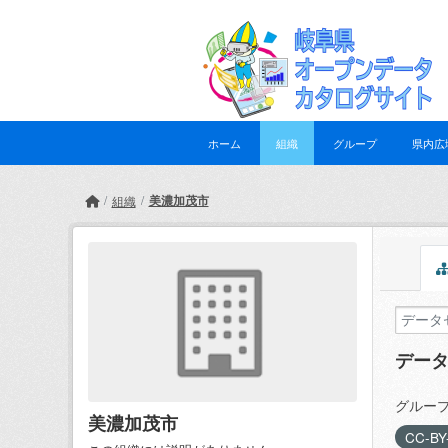
Skip to main content
ホーム
組織
グループ
県内広
美濃加茂市
組織
デー
グループ
美濃加茂市
CC-BY