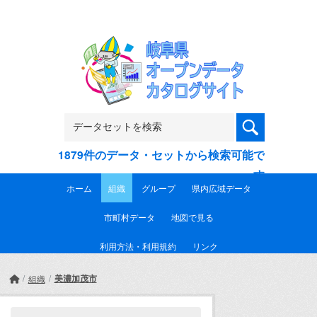
Skip to main content
1879件のデータ・セットから検索可能で
す
ホーム
組織
グループ
県内広域データ
市町村データ
地図で見る
利用方法・利用規約
リンク
美濃加茂市
組織