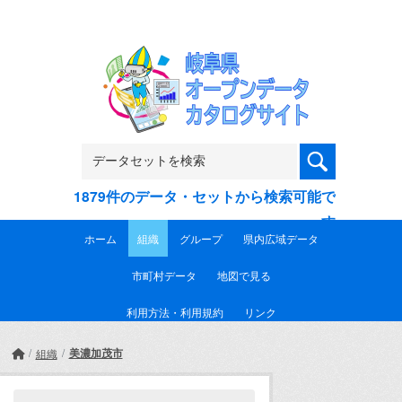
Skip to main content
1879件のデータ・セットから検索可能で
す
ホーム
組織
グループ
県内広域データ
市町村データ
地図で見る
利用方法・利用規約
リンク
美濃加茂市
組織