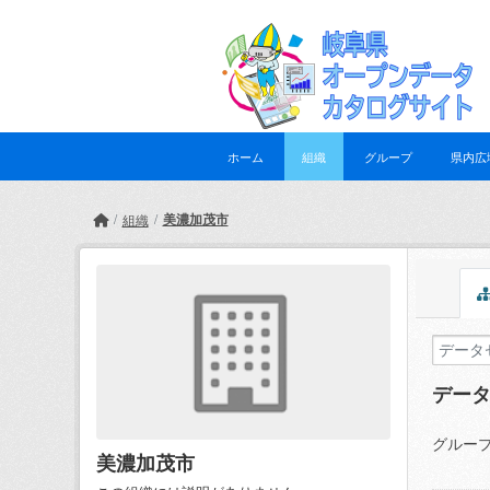
Skip to main content
ホーム
組織
グループ
県内広
美濃加茂市
組織
デー
グループ
美濃加茂市