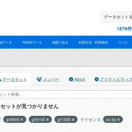
187
域データ
市町村データ
地図で見る
利用方法・利用規約
リンク
データセット
メンバー
About
アクティビティ
タセットが見つかりません
:
gr9900
gr9100
gr1300
ライセンス:
cc-by