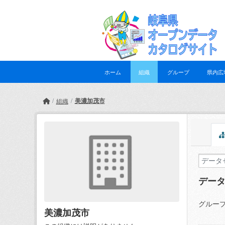
Skip to main content
ホーム
組織
グループ
県内広
美濃加茂市
組織
デー
グループ
美濃加茂市