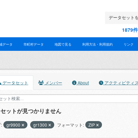
187
域データ
市町村データ
地図で見る
利用方法・利用規約
リンク
データセット
メンバー
About
アクティビティ
タセットが見つかりません
:
gr9900
gr1300
フォーマット:
ZIP