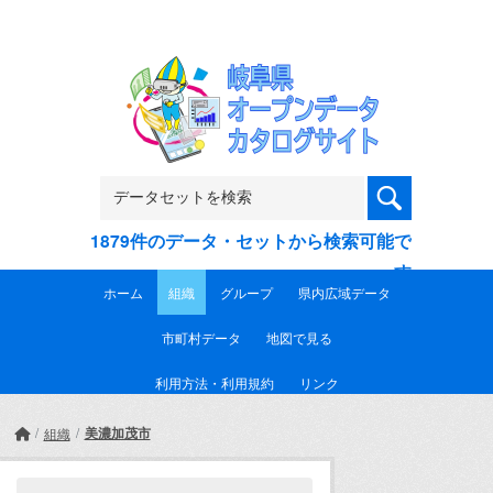
Skip to main content
1879件のデータ・セットから検索可能で
す
ホーム
組織
グループ
県内広域データ
市町村データ
地図で見る
利用方法・利用規約
リンク
美濃加茂市
組織