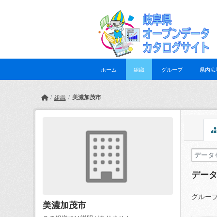
Skip to main content
ホーム
組織
グループ
県内広
美濃加茂市
組織
デー
グループ
美濃加茂市