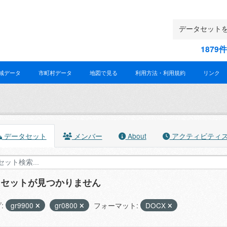
187
域データ
市町村データ
地図で見る
利用方法・利用規約
リンク
データセット
メンバー
About
アクティビティ
タセットが見つかりません
:
gr9900
gr0800
フォーマット:
DOCX