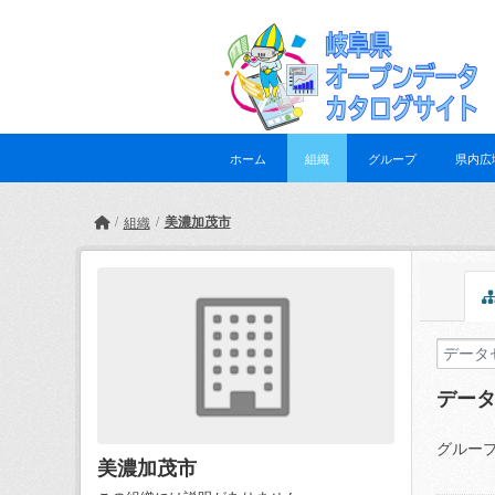
Skip to main content
ホーム
組織
グループ
県内広
美濃加茂市
組織
デー
グループ
美濃加茂市