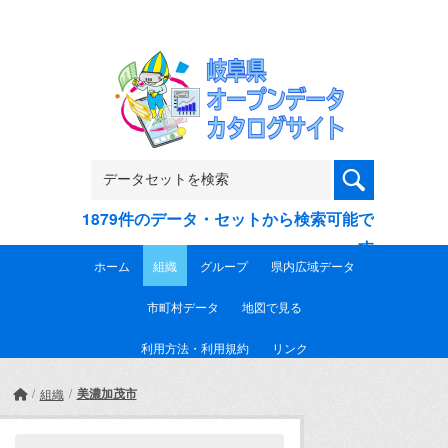
Skip to main content
1879件のデータ・セットから検索可能で
す
ホーム
組織
グループ
県内広域データ
市町村データ
地図で見る
利用方法・利用規約
リンク
美濃加茂市
組織