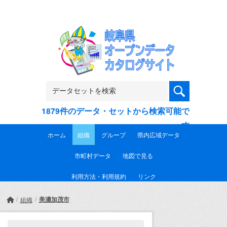
Skip to main content
1879件のデータ・セットから検索可能で
す
ホーム
組織
グループ
県内広域データ
市町村データ
地図で見る
利用方法・利用規約
リンク
美濃加茂市
組織