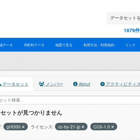
187
域データ
市町村データ
地図で見る
利用方法・利用規約
リンク
データセット
メンバー
About
アクティビティ
タセットが見つかりません
:
gr9300
ライセンス:
cc-by-21-jp
CC0-1.0