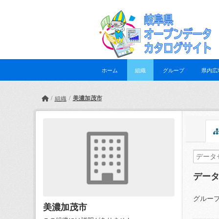
Skip to main content
ホーム
組織
グループ
県内広
美濃加茂市
組織
デー
グループ
美濃加茂市