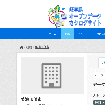
Skip to main content
ホーム
組織
グループ
県内広
美濃加茂市
組織
デー
グループ
美濃加茂市
統計