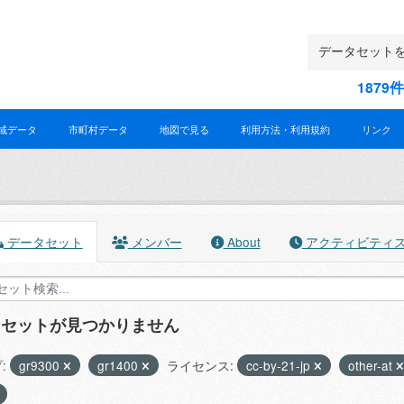
187
域データ
市町村データ
地図で見る
利用方法・利用規約
リンク
データセット
メンバー
About
アクティビティ
タセットが見つかりません
:
gr9300
gr1400
ライセンス:
cc-by-21-jp
other-at