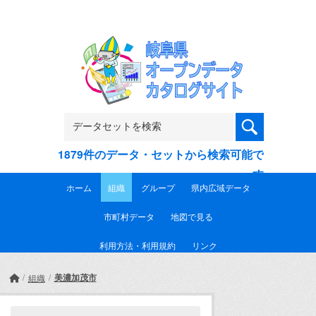
Skip to main content
1879件のデータ・セットから検索可能で
す
ホーム
組織
グループ
県内広域データ
市町村データ
地図で見る
利用方法・利用規約
リンク
美濃加茂市
組織