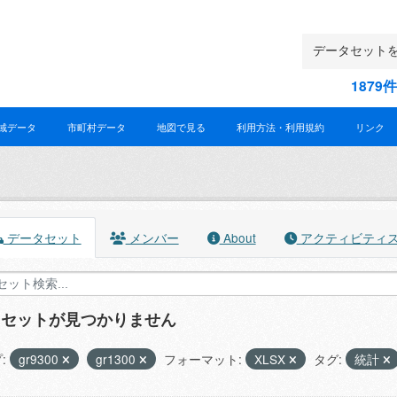
187
域データ
市町村データ
地図で見る
利用方法・利用規約
リンク
データセット
メンバー
About
アクティビティ
タセットが見つかりません
:
gr9300
gr1300
フォーマット:
XLSX
タグ:
統計