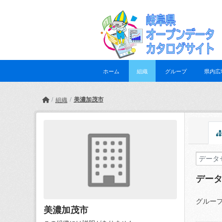
Skip to main content
ホーム
組織
グループ
県内広
美濃加茂市
組織
デー
グループ
美濃加茂市