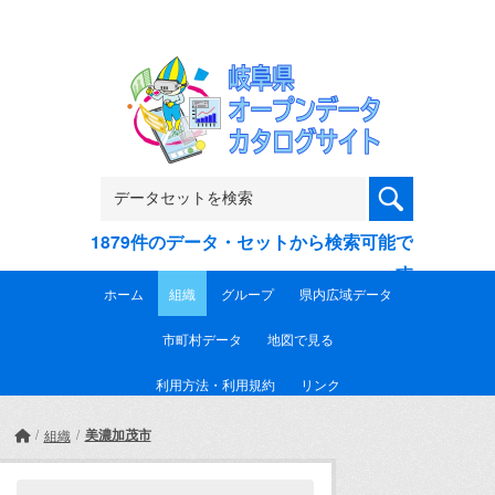
Skip to main content
1879件のデータ・セットから検索可能で
す
ホーム
組織
グループ
県内広域データ
市町村データ
地図で見る
利用方法・利用規約
リンク
美濃加茂市
組織