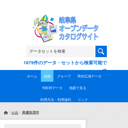
Skip to main content
1879件のデータ・セットから検索可能で
す
ホーム
組織
グループ
県内広域データ
市町村データ
地図で見る
利用方法・利用規約
リンク
美濃加茂市
組織