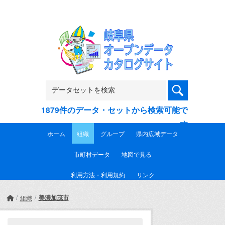
Skip to main content
1879件のデータ・セットから検索可能で
す
ホーム
組織
グループ
県内広域データ
市町村データ
地図で見る
利用方法・利用規約
リンク
美濃加茂市
組織