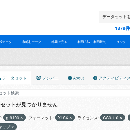
187
域データ
市町村データ
地図で見る
利用方法・利用規約
リンク
データセット
メンバー
About
アクティビティ
タセットが見つかりません
:
gr9100
フォーマット:
XLSX
ライセンス:
CC0-1.0
マップ