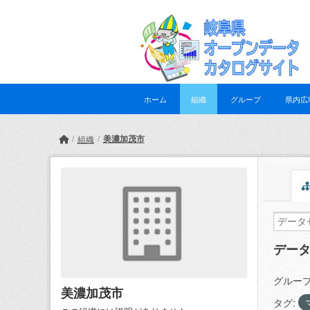
Skip to main content
ホーム
組織
グループ
県内広
美濃加茂市
組織
デー
グループ
美濃加茂市
タグ: