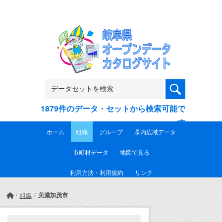
Skip to main content
1879件のデータ・セットから検索可能で
す
ホーム
組織
グループ
県内広域データ
市町村データ
地図で見る
利用方法・利用規約
リンク
美濃加茂市
組織