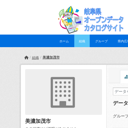
Skip to main content
ホーム
組織
グループ
県内広
美濃加茂市
組織
デー
グループ
美濃加茂市