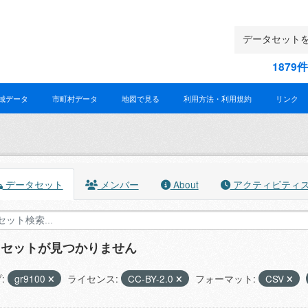
187
域データ
市町村データ
地図で見る
利用方法・利用規約
リンク
データセット
メンバー
About
アクティビティ
タセットが見つかりません
:
gr9100
ライセンス:
CC-BY-2.0
フォーマット:
CSV