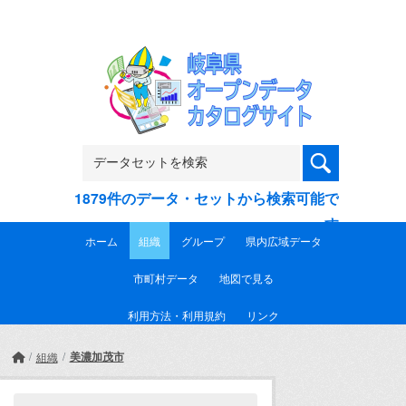
Skip to main content
1879件のデータ・セットから検索可能で
す
ホーム
組織
グループ
県内広域データ
市町村データ
地図で見る
利用方法・利用規約
リンク
美濃加茂市
組織