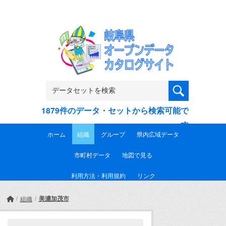
Skip to main content
1879件のデータ・セットから検索可能で
す
ホーム
組織
グループ
県内広域データ
市町村データ
地図で見る
利用方法・利用規約
リンク
美濃加茂市
組織